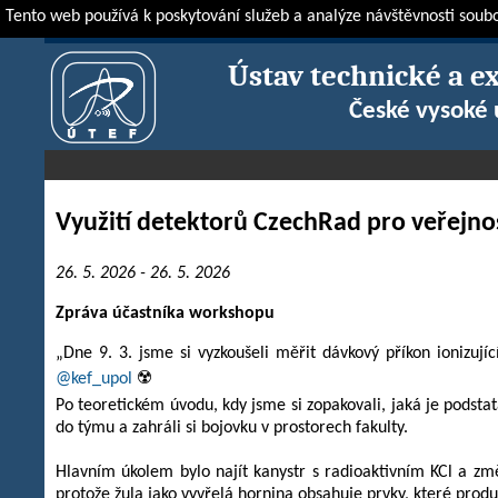
Tento web používá k poskytování služeb a analýze návštěvnosti soub
ÚTEF
Novinky
Stalo se
Využití detektorů CzechRad pro veřejno
Ústav technické a e
České vysoké 
Využití detektorů CzechRad pro veřejno
26. 5. 2026 - 26. 5. 2026
Zpráva účastníka workshopu
„Dne 9. 3. jsme si vyzkoušeli měřit dávkový příkon ionizu
@kef_upol
☢️
Po teoretickém úvodu, kdy jsme si zopakovali, jaká je podstat
do týmu a zahráli si bojovku v prostorech fakulty.
Hlavním úkolem bylo najít kanystr s radioaktivním KCl a změř
protože žula jako vyvřelá hornina obsahuje prvky, které produku