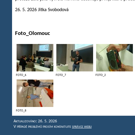
26. 5. 2026 Jitka Svobodová
Foto_Olomouc
FOTO_6
FOTO_7
FOTO_2
FOTO_8
Aktualizováno: 26. 5. 2026
V případě problémů prosím kontaktujte
správce webu