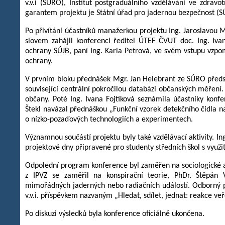
v.v.i (SÚRO), Institut postgraduálního vzdělávání ve zdravo
garantem projektu je Státní úřad pro jadernou bezpečnost (S
Po přivítání účastníků manažerkou projektu Ing. Jaroslavou
slovem zahájil konferenci ředitel ÚTEF ČVUT doc. Ing. Iva
ochrany SÚJB, paní Ing. Karla Petrová, ve svém vstupu vzpo
ochrany.
V prvním bloku přednášek Mgr. Jan Helebrant ze SÚRO předst
související centrální pokročilou databázi občanských měření.
občany. Poté Ing. Ivana Fojtíková seznámila účastníky kon
Štekl navázal přednáškou „Funkční vzorek detekčního čidla n
o nízko-pozaďových technologiích a experimentech.
Významnou součástí projektu byly také vzdělávací aktivity. I
projektové dny připravené pro studenty středních škol s vyu
Odpolední program konference byl zaměřen na sociologické a 
z IPVZ se zaměřil na konspirační teorie, PhDr. Štěpán
mimořádných jaderných nebo radiačních událostí. Odborný pr
v.v.i. příspěvkem nazvaným „Hledat, sdílet, jednat: reakce ve
Po diskuzi výsledků byla konference oficiálně ukončena.