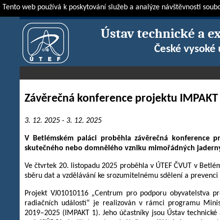
Tento web používá k poskytování služeb a analýze návštěvnosti soub
ÚTEF
Novinky
Zprávy
Závěrečná konference projektu IMPAKT
Ústav technické a e
České vysoké 
Závěrečná konference projektu IMPAKT
3. 12. 2025 - 3. 12. 2025
V Betlémském paláci proběhla závěrečná konference p
skutečného nebo domnělého vzniku mimořádných jaderných
Ve čtvrtek 20. listopadu 2025 proběhla v ÚTEF ČVUT v Bet
sběru dat a vzdělávání ke srozumitelnému sdělení a prevenci p
Projekt VJ01010116 „Centrum pro podporu obyvatelstva p
radiačních událostí“ je realizován v rámci programu Mini
2019–2025 (IMPAKT 1). Jeho účastníky jsou Ústav technické 