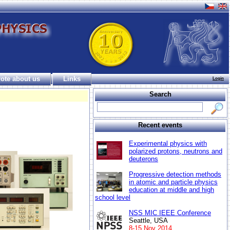
ote about us
Links
Login
Search
Recent events
Experimental physics with
polarized protons, neutrons and
deuterons
Progressive detection methods
in atomic and particle physics
education at middle and high
school level
NSS MIC IEEE Conference
Seattle, USA
8-15 Nov 2014