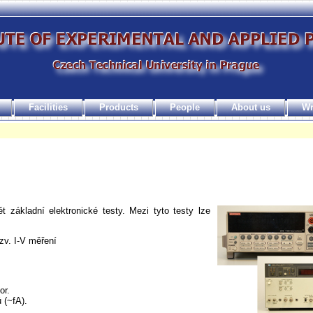
Facilities
Products
People
About us
Wr
základní elektronické testy. Mezi tyto testy lze
zv. I-V měření
or.
 (~fA).