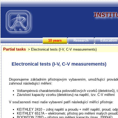
10 years
Research
Education
Partial tasks
> Electronical tests (I-V, C-V measurements)
Electronical tests (I-V, C-V measurements)
Disponujeme základním přístrojovým vybavením, umožňující provádět 
zahrnout následující měření:
Voltampérová charakteristika polovodičových vzorků (detektorů), t
Závislost kapacity vzorku (detektoru) na napětí, tzv. C-V měření
V současnosti mezi naše vybavení patří následující měřící přístroje:
KEITHLEY 2410 – zdroj napětí a proudu + měří napětí, proud, odp
KEITHLEY 6517A – elektrometr, přístroj pro měření malých proudů
BOONTON 72BD – přístroj pro měření kapacity (max. 2000pF).