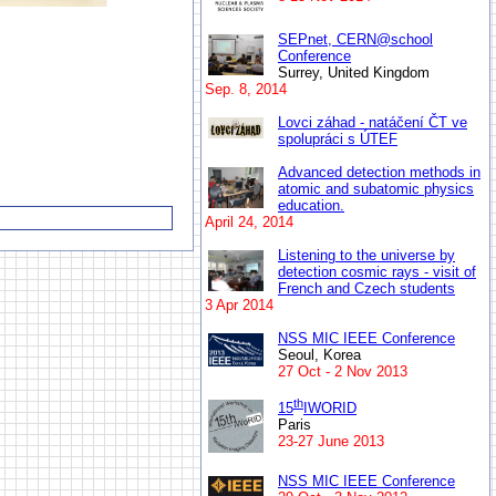
SEPnet, CERN@school
Conference
Surrey, United Kingdom
Sep. 8, 2014
Lovci záhad - natáčení ČT ve
spolupráci s ÚTEF
Advanced detection methods in
atomic and subatomic physics
education.
April 24, 2014
Listening to the universe by
detection cosmic rays - visit of
French and Czech students
3 Apr 2014
NSS MIC IEEE Conference
Seoul, Korea
27 Oct - 2 Nov 2013
th
15
IWORID
Paris
23-27 June 2013
NSS MIC IEEE Conference