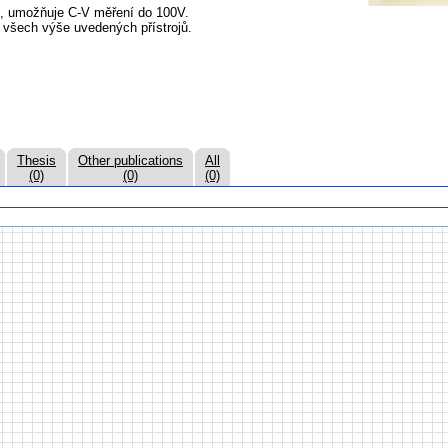
tí, umožňuje C-V měření do 100V.
všech výše uvedených přístrojů.
Thesis
Other publications
All
(0)
(0)
(0)