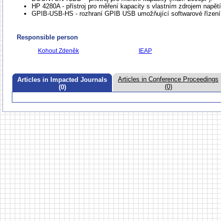
HP 4280A - přístroj pro měření kapacity s vlastním zdrojem napě
GPIB-USB-HS - rozhraní GPIB USB umožňující softwarové řízení 
Responsible person
Kohout Zdeněk
IEAP
Articles in Conference Proceedings
Articles in Impacted Journals
(0)
(0)