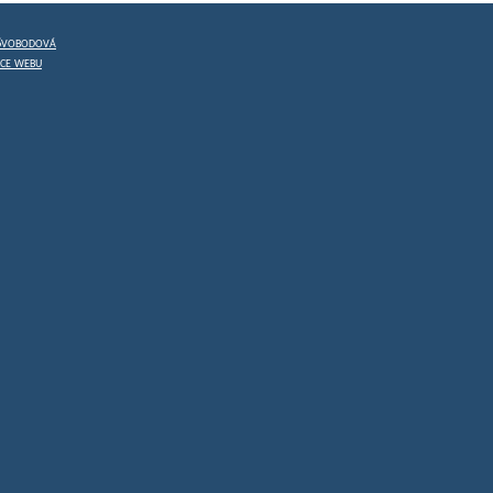
 Svobodová
vce webu