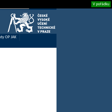
V pořádku
ENGLISH
kty OP JAK