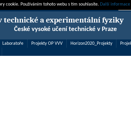
ory cookie. Používáním tohoto webu s tím souhlasíte.
Další informace
v technické a experimentální fyziky
České vysoké učení technické v Praze
Laboratoře
Projekty OP VVV
Horizon2020_Projekty
Proje