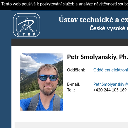
Tento web používá k poskytování služeb a analýze návštěvnosti soub
ÚTEF
O ústavu
Zaměstnanci
Petr Smolyanskiy, Ph.D.
Ústav technické a e
České vysoké 
Petr
Smolyanskiy
,
Ph
Oddělení:
Oddělení elektroni
E-mail:
Petr.Smolyanskiy@
Tel.:
+420 244 105 169