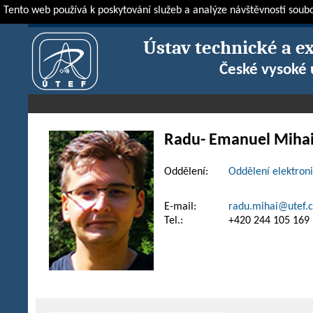
Tento web používá k poskytování služeb a analýze návštěvnosti soub
ÚTEF
O ústavu
Zaměstnanci
Radu- Emanuel Mihai, Ph.D.
Ústav technické a e
České vysoké 
Radu- Emanuel
Miha
Oddělení:
Oddělení elektroni
E-mail:
radu.mihai@utef.c
Tel.:
+420 244 105 169