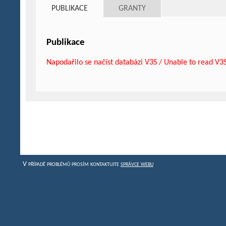
PUBLIKACE
GRANTY
Publikace
Napodařilo se načíst databázi V3S / Unable to read V3
V případě problémů prosím kontaktujte
správce webu